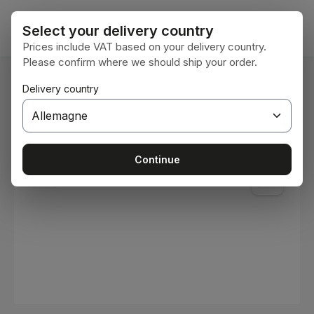
Passer au contenu principal
Le pan
Select your delivery country
Prices include VAT based on your delivery country.
Please confirm where we should ship your order.
Vous êtes ici :
Delivery country
Accueil
Consommables
Peintures et vernis
Ignorer la galerie d'images
Continue