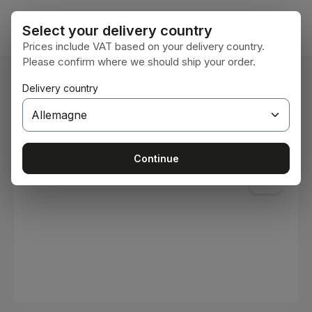
Passer au contenu principal
Le pan
Select your delivery country
Prices include VAT based on your delivery country.
Please confirm where we should ship your order.
Vous êtes ici :
Delivery country
Accueil
Consommables
Peintures et vernis
Ignorer la galerie d'images
Continue