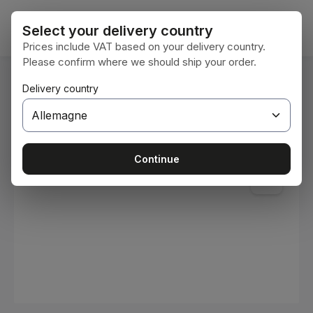
Passer au contenu principal
Le pan
Select your delivery country
Prices include VAT based on your delivery country.
Please confirm where we should ship your order.
Vous êtes ici :
Delivery country
Accueil
Consommables
Peintures et vernis
Ignorer la galerie d'images
Continue