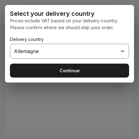
Passer au contenu principal
Le pan
Select your delivery country
Prices include VAT based on your delivery country.
Please confirm where we should ship your order.
Vous êtes ici :
Delivery country
Accueil
Consommables
Peintures et vernis
Ignorer la galerie d'images
Continue