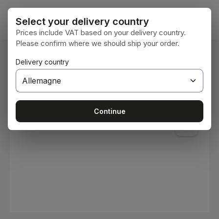
Passer au contenu principal
Le pan
Select your delivery country
Prices include VAT based on your delivery country.
Please confirm where we should ship your order.
Vous êtes ici :
Delivery country
Accueil
Consommables
Peintures et vernis
Ignorer la galerie d'images
Continue