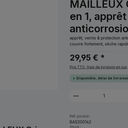
MAILLEUX Gr
en 1, apprêt
anticorrosi
apprêt, vernis & protection ant
couvre fortement, sèche rapide
29,95 € *
Prix TTC, frais de livraison en sus
Disponible, délai de livrais
Quantité de produi
Réf. produit :
BAS200142
Stock :