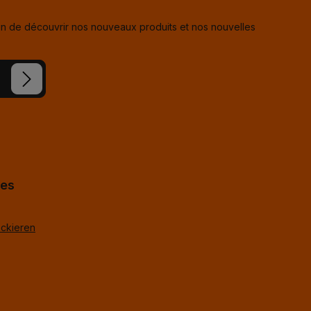
in de découvrir nos nouveaux produits et nos nouvelles
s avez lu
ue vous
hes
ackieren