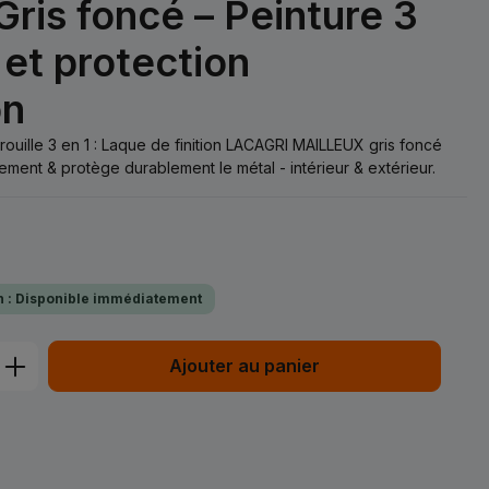
is foncé – Peinture 3
 et protection
on
irouille 3 en 1 : Laque de finition LACAGRI MAILLEUX gris foncé
ment & protège durablement le métal - intérieur & extérieur.
on : Disponible immédiatement
t : Entrez la quantité souhaitée ou uti
Ajouter au panier