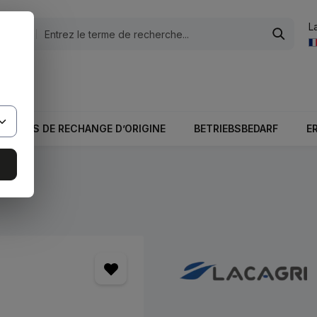
L
tégories
otale du panier est 0,00 €.
PIÈCES DE RECHANGE D’ORIGINE
BETRIEBSBEDARF
E
s