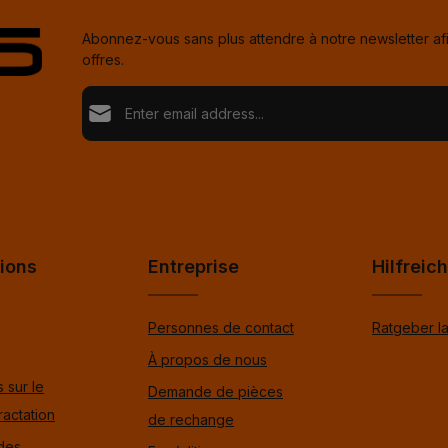
Abonnez-vous sans plus attendre à notre newsletter af
offres.
Adresse e-mail*
Loading...
Politique de confidentialité
Fields marked with asterisks (*) are required.
En sélectionnant Continuer, vous confirmez que vou
nos
informations sur la protection des données
et q
Pour continuer, entrez les caractères ci-dessus
*
avez accepté nos
conditions générales
.
*
ions
Entreprise
Hilfreic
Personnes de contact
Ratgeber l
À propos de nous
 sur le
Demande de pièces
ractation
de rechange
 des