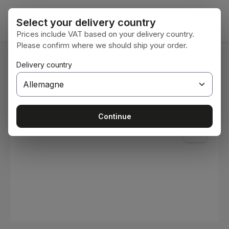
Passer au contenu principal
Le pan
Select your delivery country
Prices include VAT based on your delivery country.
Please confirm where we should ship your order.
Vous êtes ici :
Delivery country
Accueil
Consommables
Peintures et vernis
Ignorer la galerie d'images
Continue