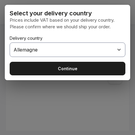
Passer au contenu principal
Le pan
Select your delivery country
Prices include VAT based on your delivery country.
Please confirm where we should ship your order.
Vous êtes ici :
Delivery country
Accueil
Consommables
Peintures et vernis
Ignorer la galerie d'images
Continue