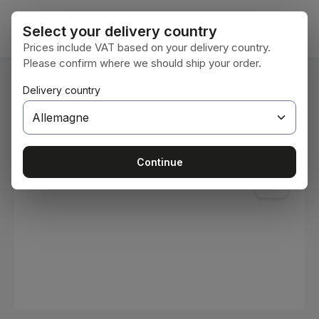
Passer au contenu principal
Le pan
Select your delivery country
Prices include VAT based on your delivery country.
Please confirm where we should ship your order.
Vous êtes ici :
Delivery country
Accueil
Consommables
Peintures et vernis
Ignorer la galerie d'images
Continue