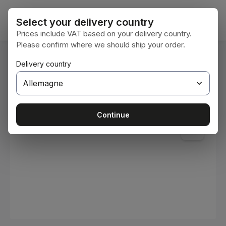
Passer au contenu principal
Le pan
Select your delivery country
Prices include VAT based on your delivery country.
Please confirm where we should ship your order.
Vous êtes ici :
Delivery country
Accueil
Consommables
Peintures et vernis
Ignorer la galerie d'images
Continue