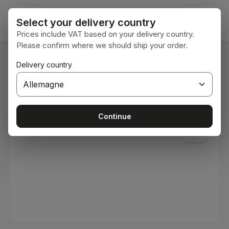
Passer au contenu principal
Le pan
Select your delivery country
Prices include VAT based on your delivery country.
Please confirm where we should ship your order.
Vous êtes ici :
Delivery country
Accueil
Consommables
Peintures et vernis
Ignorer la galerie d'images
Continue