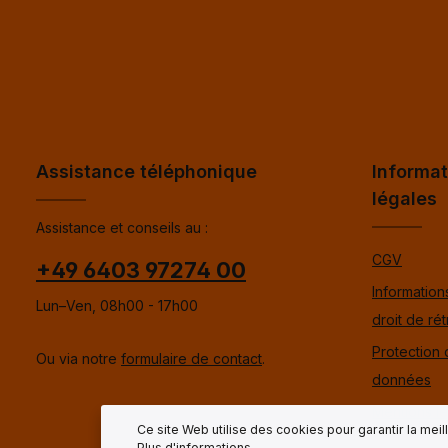
Assistance téléphonique
Informat
légales
Assistance et conseils au :
CGV
+49 6403 97274 00
Informations
Lun–Ven, 08h00 - 17h00
droit de rét
Protection
Ou via notre
formulaire de contact
.
données
Mentions l
Ce site Web utilise des cookies pour garantir la mei
Plus d'informations...