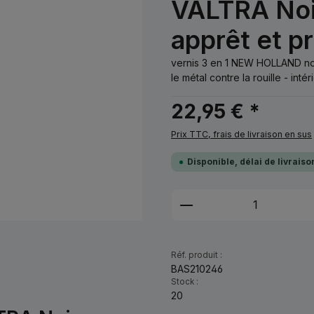
VALTRA Noir
apprêt et p
vernis 3 en 1 NEW HOLLAND no
le métal contre la rouille - intér
22,95 € *
Prix TTC, frais de livraison en sus
Disponible, délai de livrais
Quantité de produi
Réf. produit :
BAS210246
Stock :
20