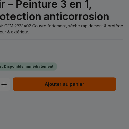
 – Peinture 3 en 1,
rotection anticorrosion
ir OEM 9973402 Couvre fortement, sèche rapidement & protège
ieur & extérieur.
on : Disponible immédiatement
t : Entrez la quantité souhaitée ou uti
Ajouter au panier