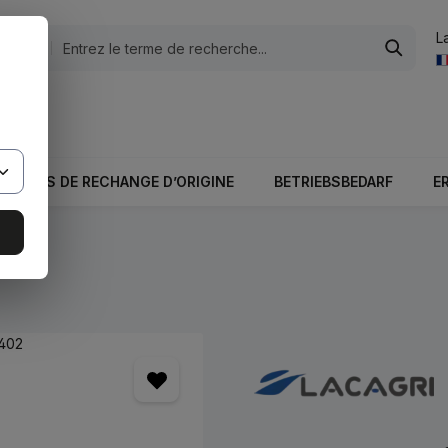
L
tégories
otale du panier est 0,00 €.
PIÈCES DE RECHANGE D’ORIGINE
BETRIEBSBEDARF
E
s