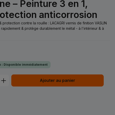
e – Peinture 3 en 1,
rotection anticorrosion
 protection contre la rouille : LACAGRI vernis de finition VASLIN
rapidement & protège durablement le métal - à l'intérieur & à
on : Disponible immédiatement
t : Entrez la quantité souhaitée ou uti
Ajouter au panier