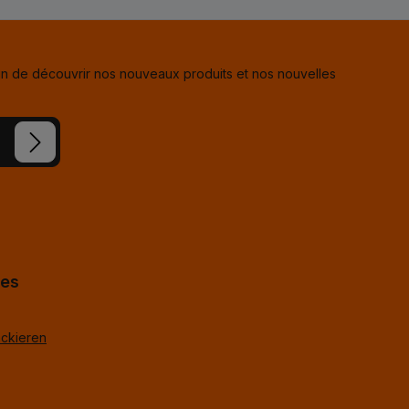
in de découvrir nos nouveaux produits et nos nouvelles
s avez lu
ue vous
hes
ackieren