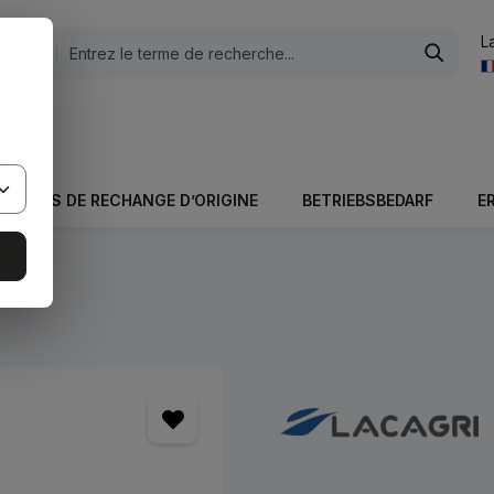
L
tégories
otale du panier est 0,00 €.
PIÈCES DE RECHANGE D’ORIGINE
BETRIEBSBEDARF
E
s