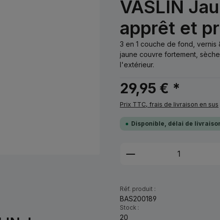
VASLIN Jaun
apprêt et p
3 en 1 couche de fond, vernis &
jaune couvre fortement, sèche 
l'extérieur.
29,95 € *
Prix TTC, frais de livraison en sus
Disponible, délai de livrais
Quantité de produi
Réf. produit :
BAS200189
Stock :
20