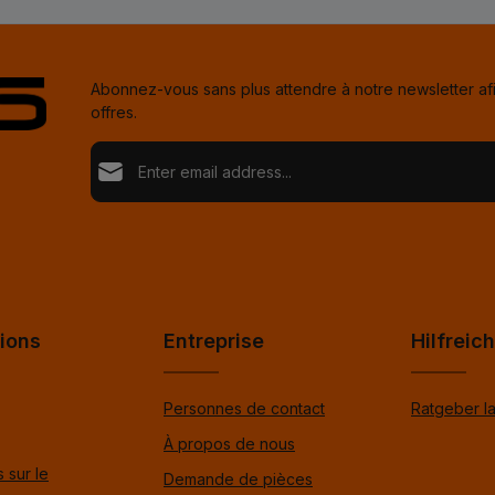
Abonnez-vous sans plus attendre à notre newsletter af
offres.
Adresse e-mail*
Politique de confidentialité
Loading...
Fields marked with asterisks (*) are required.
En sélectionnant Continuer, vous confirmez que vou
nos
informations sur la protection des données
et q
Pour continuer, entrez les caractères ci-dessus
*
avez accepté nos
conditions générales
.
*
ions
Entreprise
Hilfreic
Personnes de contact
Ratgeber l
À propos de nous
 sur le
Demande de pièces