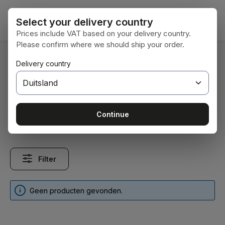
Ga naar de hoofdinhoud
Winke
Select your delivery country
Prices include VAT based on your delivery country.
Please confirm where we should ship your order.
U bent hier:
Delivery country
Home
Bedrijf
Zahlungsarten
Zahlungsarten
Continue
Filter
Geen producten gevonden.