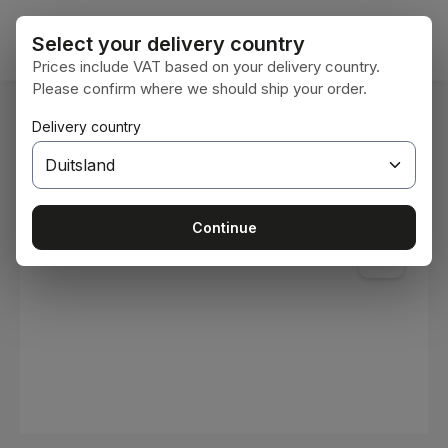
Ga naar de hoofdinhoud
Winke
Select your delivery country
Prices include VAT based on your delivery country.
Please confirm where we should ship your order.
U bent hier:
Delivery country
Home
Verbruiksmaterialen
Verven en lakken
Afbeeldingengalerij overslaan
Continue