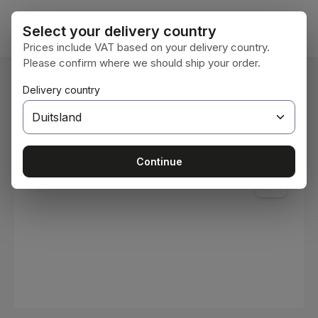
Ga naar de hoofdinhoud
Winke
Select your delivery country
Prices include VAT based on your delivery country.
Please confirm where we should ship your order.
U bent hier:
Delivery country
Home
Verbruiksmaterialen
Verven en lakken
Afbeeldingengalerij overslaan
Continue