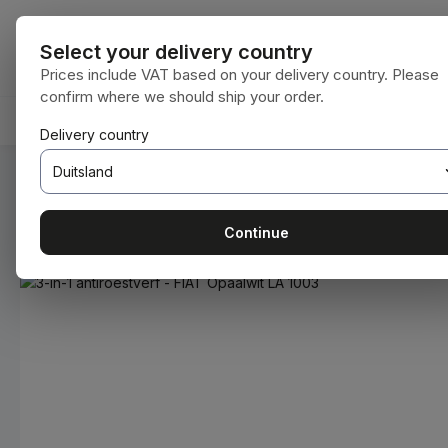
naar de hoofdinhoud
Ga naar de zoekopdracht
Ga naar de hoofdnavigatie
Alle categorie
Select your delivery country
Prices include VAT based on your delivery country. Please
confirm where we should ship your order.
ERBRUIKSMATERIALEN
BODENBEARBEITUNG
ORIGINE
Delivery country
U bent hier:
Home
Verbruiksmaterialen
Verven en lakken
Continue
Afbeeldingengalerij overslaan