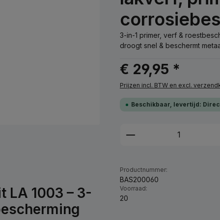
corrosiebe
3-in-1 primer, verf & roestbes
droogt snel & beschermt metaa
€ 29,95 *
Prijzen incl. BTW en excl. verzen
Beschikbaar, levertijd: Dire
Producthoeveelhei
Productnummer:
BAS200060
t LA 1003 – 3-
Voorraad:
20
ebescherming