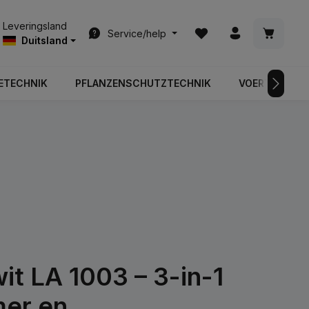
Je hebt 0 items op je ver
Winkelwa
Leveringsland
Service/help
Duitsland
ETECHNIK
PFLANZENSCHUTZTECHNIK
VOERTUIGTEC
it LA 1003 – 3-in-1
mer en