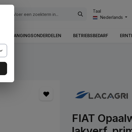
Taal
ën
Nederlands
LE VERVANGINGSONDERDELEN
BETRIEBSBEDARF
ERNT
FIAT Opaalw
lakverf, pri