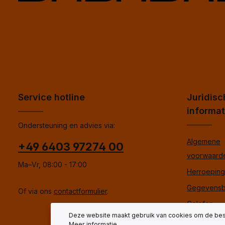
Service hotline
Juridisc
informat
Ondersteuning en advies via:
Algemene
+49 6403 97274 00
voorwaard
Ma–Vr, 08:00 - 17:00
Herroepings
Gegevensb
Of via ons
contactformulier
.
Colofon
Deze website maakt gebruik van cookies om de best
Meer informatie...