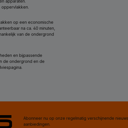
 en apparaten.
n oppervlakken.
rvlakken op een economische
hanteerbaar na ca. 40 minuten,
afhankelijk van de ondergrond
mheden en bijpassende
van de ondergrond en de
viespagina.
Abonneer nu op onze regelmatig verschijnende nieuwsb
aanbiedingen.