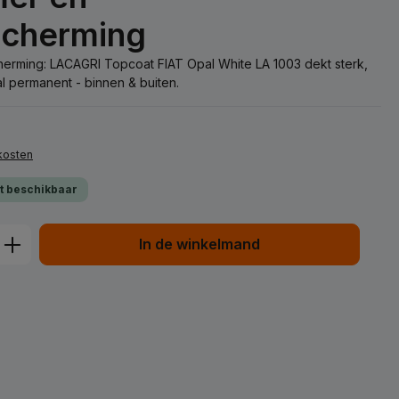
scherming
cherming: LACAGRI Topcoat FIAT Opal White LA 1003 dekt sterk,
l permanent - binnen & buiten.
dkosten
ct beschikbaar
d: Voer de gewenste hoeveelheid in of
In de winkelmand