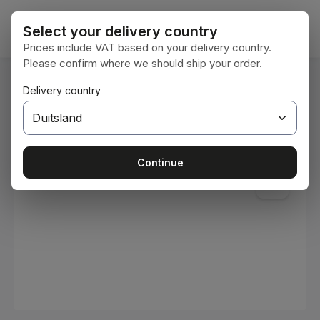
Ga naar de hoofdinhoud
Winke
Select your delivery country
Prices include VAT based on your delivery country.
Please confirm where we should ship your order.
U bent hier:
Delivery country
Home
Verbruiksmaterialen
Verven en lakken
Afbeeldingengalerij overslaan
Continue