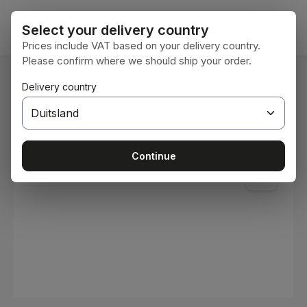
Ga naar de hoofdinhoud
Winke
Select your delivery country
Prices include VAT based on your delivery country.
Please confirm where we should ship your order.
U bent hier:
Delivery country
Home
Verbruiksmaterialen
Verven en lakken
Afbeeldingengalerij overslaan
Continue