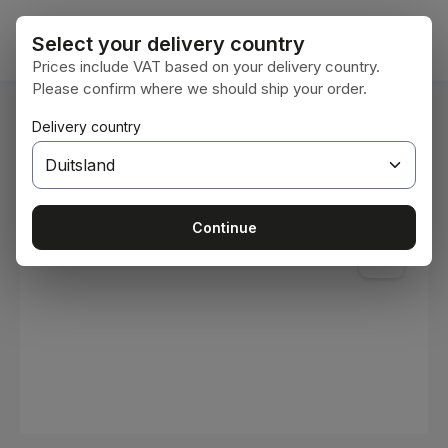
Ga naar de hoofdinhoud
Winke
Select your delivery country
Prices include VAT based on your delivery country.
Please confirm where we should ship your order.
U bent hier:
Delivery country
Home
Verbruiksmaterialen
Verven en lakken
Afbeeldingengalerij overslaan
Continue