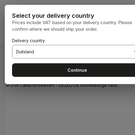
naar de hoofdinhoud
Ga naar de zoekopdracht
Ga naar de hoofdnavigatie
Alle categorie
Select your delivery country
Prices include VAT based on your delivery country. Please
confirm where we should ship your order.
HOME
VERBRUIKSMATERIALEN
BODENBEARBEIT
Delivery country
U bent hier:
Home
Verbruiksmaterialen
Verven en lakken
Continue
Afbeeldingengalerij overslaan