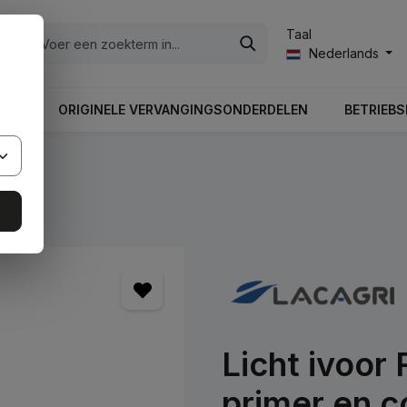
Taal
ën
Nederlands
UNG
ORIGINELE VERVANGINGSONDERDELEN
BETRIEBS
Licht ivoor 
primer en 