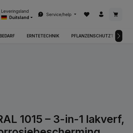
Je hebt 0 items op je ver
Winkelwa
Leveringsland
Service/help
Duitsland
BEDARF
ERNTETECHNIK
PFLANZENSCHUTZTECHNIK
RAL 1015 – 3-in-1 lakverf,
corrosiebescherming