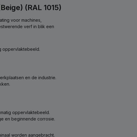
(Beige) (RAL 1015)
ating voor machines,
stwerende verf in blik een
ig oppervlaktebeeld.
rkplaatsen en de industrie.
kken.
kmatig oppervlaktebeeld.
ge en beginnende corrosie.
hinaal worden aangebracht.