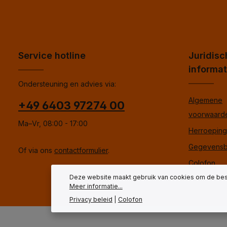
Service hotline
Juridisc
informat
Ondersteuning en advies via:
Algemene
+49 6403 97274 00
voorwaard
Ma–Vr, 08:00 - 17:00
Herroepings
Gegevensb
Of via ons
contactformulier
.
Colofon
Deze website maakt gebruik van cookies om de best
Meer informatie...
Privacy beleid
|
Colofon