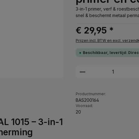
3-in-1 primer, verf & roestbe
snel & beschermt metaal perma
€ 29,95 *
Prijzen incl. BTW en excl. verzen
Beschikbaar, levertijd: Dire
Producthoeveelhei
Productnummer:
BAS200164
Voorraad:
20
AL 1015 – 3-in-1
cherming