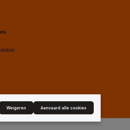
koord.
*
hes
ackieren
Weigeren
Aanvaard alle cookies