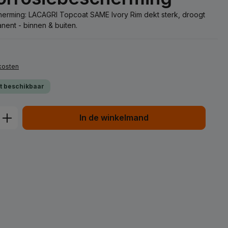
scherming: LACAGRI Topcoat SAME Ivory Rim dekt sterk, droogt
nent - binnen & buiten.
dkosten
ct beschikbaar
d: Voer de gewenste hoeveelheid in of
In de winkelmand