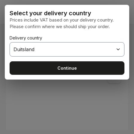
Ga naar de hoofdinhoud
Winke
Select your delivery country
Prices include VAT based on your delivery country.
Please confirm where we should ship your order.
U bent hier:
Delivery country
Home
Verbruiksmaterialen
Verven en lakken
Afbeeldingengalerij overslaan
Continue