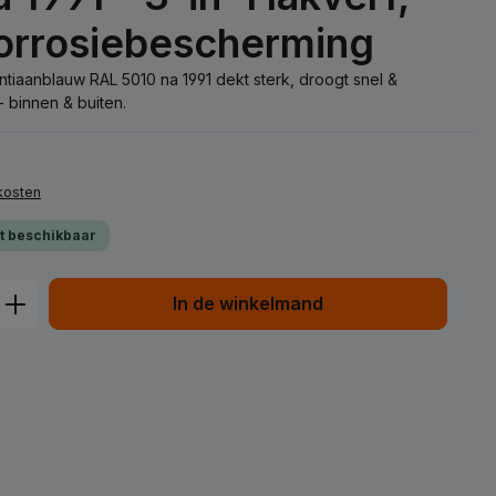
corrosiebescherming
iaanblauw RAL 5010 na 1991 dekt sterk, droogt snel &
 binnen & buiten.
dkosten
ct beschikbaar
d: Voer de gewenste hoeveelheid in of
In de winkelmand