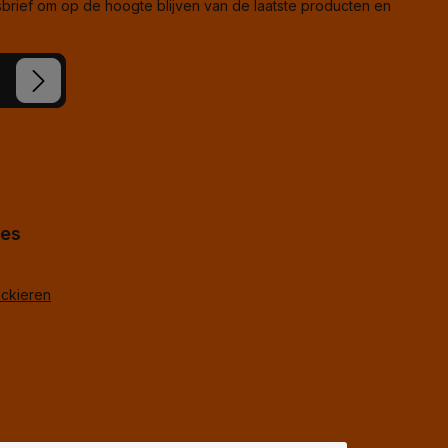
rief om op de hoogte blijven van de laatste producten en
koord.
*
hes
ackieren