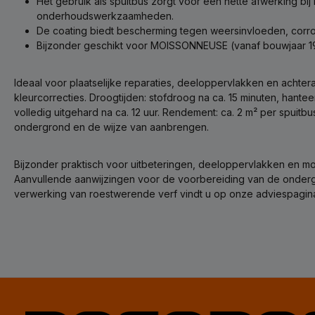
Het gebruik als spuitbus zorgt voor een nette afwerking bij 
onderhoudswerkzaamheden.
De coating biedt bescherming tegen weersinvloeden, corros
Bijzonder geschikt voor MOISSONNEUSE (vanaf bouwjaar 19
Ideaal voor plaatselijke reparaties, deeloppervlakken en achte
kleurcorrecties. Droogtijden: stofdroog na ca. 15 minuten, hantee
volledig uitgehard na ca. 12 uur. Rendement: ca. 2 m² per spuitbu
ondergrond en de wijze van aanbrengen.
Bijzonder praktisch voor uitbeteringen, deeloppervlakken en moe
Aanvullende aanwijzingen voor de voorbereiding van de onde
verwerking van roestwerende verf vindt u op onze adviespagin