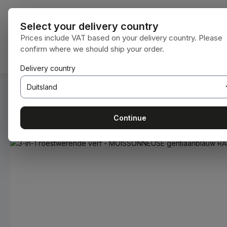
naar de hoofdinhoud
Ga naar de zoekopdracht
Ga naar de hoofdnavigatie
Alle categorie
Select your delivery country
Prices include VAT based on your delivery country. Please
confirm where we should ship your order.
ERBRUIKSMATERIALEN
BODENBEARBEITUNG
ORIGINE
Delivery country
U bent hier:
Home
Verbruiksmaterialen
Verven en lakken
Continue
Afbeeldingengalerij overslaan