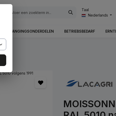
Taal
ën
Nederlands
LE VERVANGINGSONDERDELEN
BETRIEBSBEDARF
ERNT
MOISSONNE
RAL 5010 na 