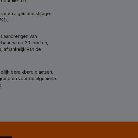
reparatie- en
ie en algemene slijtage.
91).
raf aanbrengen van
rbaar na ca. 30 minuten,
s, afhankelijk van de
ilijk bereikbare plaatsen.
rgrond en voor de algemene
a.