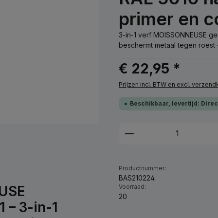
primer en 
3-in-1 verf MOISSONNEUSE gent
beschermt metaal tegen roest -
€ 22,95 *
Prijzen incl. BTW en excl. verzen
Beschikbaar, levertijd: Dire
Producthoeveelhei
Productnummer:
BAS210224
EUSE
Voorraad:
20
 – 3-in-1