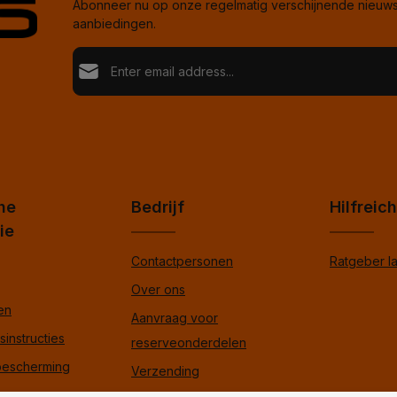
Abonneer nu op onze regelmatig verschijnende nieuwsb
aanbiedingen.
E-mailadres*
Loading...
Privacy
Fields marked with asterisks (*) are required.
Ik ga akkoord met het
privacyverklaring
en heb de
algemene voorwaarden
gelezen en ga hiermee ak
Voer de bovenstaande tekens in om verder te gaan
*
he
Bedrijf
Hilfreic
ie
Contactpersonen
Ratgeber l
Over ons
en
Aanvraag voor
instructies
reserveonderdelen
escherming
Verzending