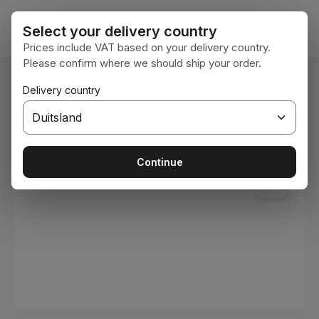
Ga naar de hoofdinhoud
Winke
Select your delivery country
Prices include VAT based on your delivery country.
Please confirm where we should ship your order.
U bent hier:
Delivery country
Home
Verbruiksmaterialen
Verven en lakken
Afbeeldingengalerij overslaan
Continue