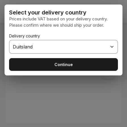
Ga naar de hoofdinhoud
Winke
Select your delivery country
Prices include VAT based on your delivery country.
Please confirm where we should ship your order.
U bent hier:
Delivery country
Home
Verbruiksmaterialen
Verven en lakken
Afbeeldingengalerij overslaan
Continue