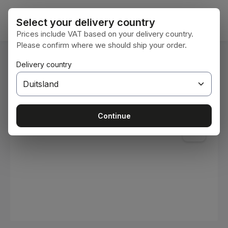
Ga naar de hoofdinhoud
Winke
Select your delivery country
Prices include VAT based on your delivery country.
Please confirm where we should ship your order.
U bent hier:
Delivery country
Home
Verbruiksmaterialen
Verven en lakken
Afbeeldingengalerij overslaan
Continue