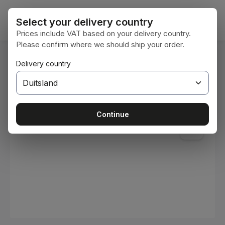
Ga naar de hoofdinhoud
Winke
Select your delivery country
Prices include VAT based on your delivery country.
Please confirm where we should ship your order.
U bent hier:
Delivery country
Home
Verbruiksmaterialen
Verven en lakken
Afbeeldingengalerij overslaan
Continue