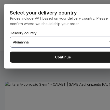
para o conteúdo principal
Saltar para a pesquisa
Saltar para a navegação principal
Todas as cate
Select your delivery country
Prices include VAT based on your delivery country. Please
confirm where we should ship your order.
Tem 0 itens da lista de desejos
O carrinho de compras contém 0 itens. O 
Delivery country
HOME
CONSUMÍVEIS
BODENBEARBEITUNG
Continue
Você está aqui:
Home
Consumíveis
Tintas e vernizes
Ignorar galeria de imagens