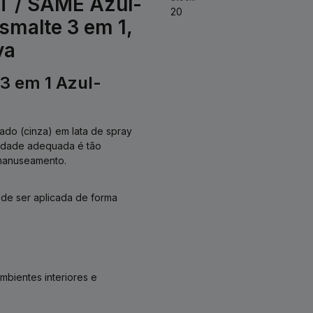
T / SAME Azul-
20
smalte 3 em 1,
va
3 em 1 Azul-
ado (cinza) em lata de spray
lidade adequada é tão
 manuseamento.
de ser aplicada de forma
bientes interiores e