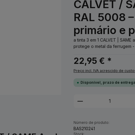
CALVET / S
RAL 5008 – 
primário e 
a tinta 3 em 1 CALVET | SAME 
protege o metal da ferrugem - n
22,95 € *
Preço incl. IVA acrescido de custo
Disponível, prazo de entrega
Quantidade do Pro
Número de produto:
BAS210241
Stock: