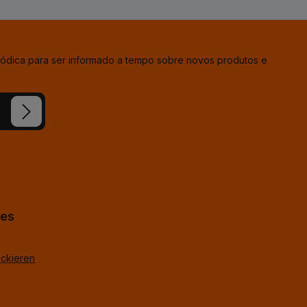
iódica para ser informado a tempo sobre novos produtos e
ion e
condições
hes
ackieren