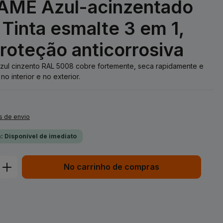
AME Azul-acinzentado
Tinta esmalte 3 em 1,
proteção anticorrosiva
azul cinzento RAL 5008 cobre fortemente, seca rapidamente e
o interior e no exterior.
s de envio
: Disponível de imediato
duto: Insira a quantidade desejada ou 
No carrinho de compras