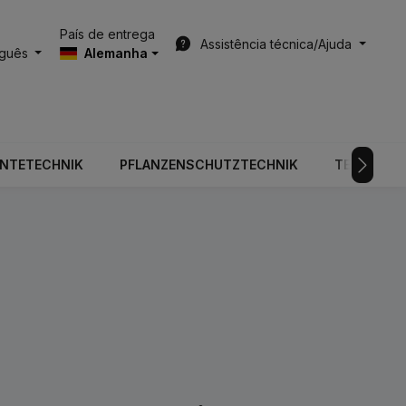
País de entrega
Assistência técnica/Ajuda
uguês
Alemanha
RNTETECHNIK
PFLANZENSCHUTZTECHNIK
TECNOLOGI