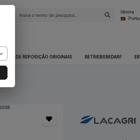
Idioma
gorias
Port
valor total do carrinho é 0,00 €.
PEÇAS DE REPOSIÇÃO ORIGINAIS
BETRIEBSBEDARF
E