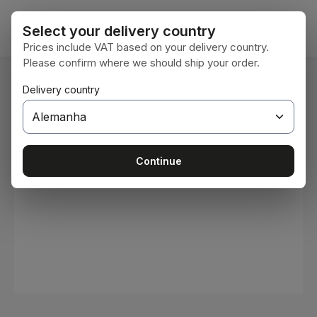
Ir para o conteúdo principal
O car
Select your delivery country
Prices include VAT based on your delivery country.
Please confirm where we should ship your order.
Você está aqui:
Delivery country
Home
Consumíveis
Tintas e vernizes
Ignorar galeria de imagens
Continue