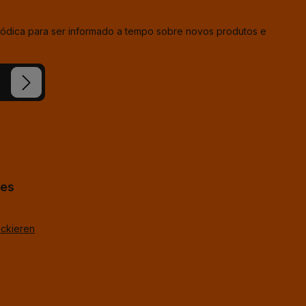
iódica para ser informado a tempo sobre novos produtos e
ion e
condições
hes
ackieren