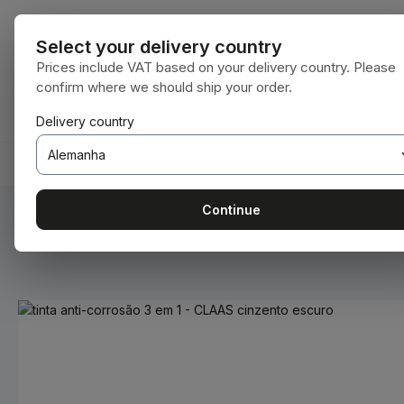
para o conteúdo principal
Saltar para a pesquisa
Saltar para a navegação principal
Todas as cate
Select your delivery country
Prices include VAT based on your delivery country. Please
confirm where we should ship your order.
Tem 0 itens da lista de desejos
O carrinho de compras contém 0 itens. O 
Delivery country
HOME
CONSUMÍVEIS
BODENBEARBEITUNG
Continue
Você está aqui:
Home
Consumíveis
Tintas e vernizes
Ignorar galeria de imagens