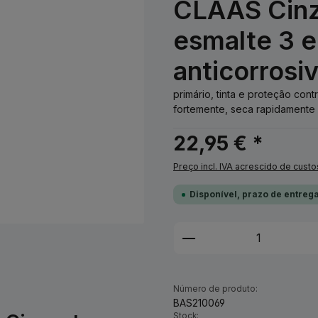
CLAAS Cinz
esmalte 3 e
anticorrosi
primário, tinta e proteção co
fortemente, seca rapidamente 
22,95 € *
Preço incl. IVA acrescido de custo
Disponível, prazo de entrega
Quantidade do Pro
Número de produto:
BAS210069
Stock: