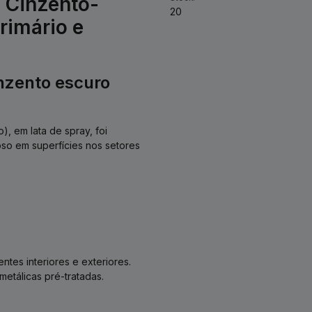
 Cinzento-
20
rimário e
nzento escuro
, em lata de spray, foi
so em superfícies nos setores
tes interiores e exteriores.
etálicas pré-tratadas.