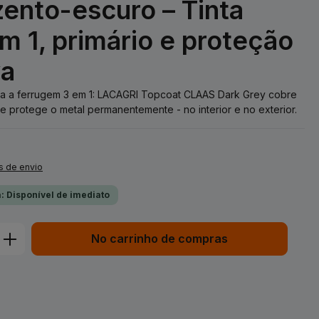
ento-escuro – Tinta
m 1, primário e proteção
va
ntra a ferrugem 3 em 1: LACAGRI Topcoat CLAAS Dark Grey cobre
e protege o metal permanentemente - no interior e no exterior.
s de envio
: Disponível de imediato
duto: Insira a quantidade desejada ou 
No carrinho de compras