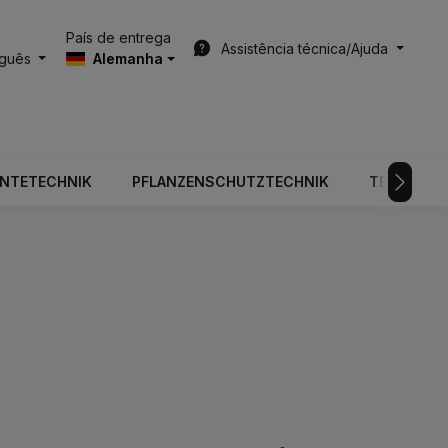
País de entrega
Assistência técnica/Ajuda
uguês
Alemanha
RNTETECHNIK
PFLANZENSCHUTZTECHNIK
TECNOLOGI