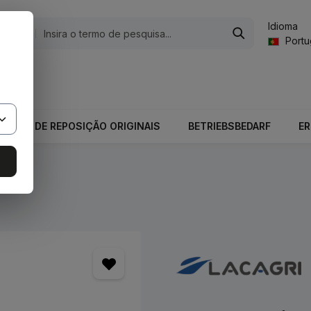
Idioma
gorias
Port
valor total do carrinho é 0,00 €.
PEÇAS DE REPOSIÇÃO ORIGINAIS
BETRIEBSBEDARF
E