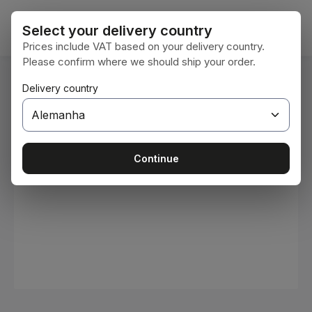
Ir para o conteúdo principal
O car
Select your delivery country
Prices include VAT based on your delivery country.
Please confirm where we should ship your order.
Você está aqui:
Delivery country
Home
Consumíveis
Tintas e vernizes
Ignorar galeria de imagens
Continue