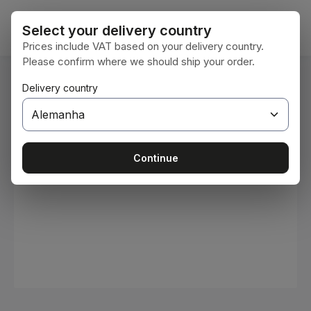
Ir para o conteúdo principal
O car
Select your delivery country
Prices include VAT based on your delivery country.
Please confirm where we should ship your order.
Você está aqui:
Delivery country
Home
Consumíveis
Tintas e vernizes
Ignorar galeria de imagens
Continue