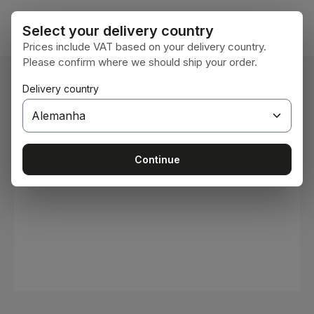
Ir para o conteúdo principal
O car
Select your delivery country
Prices include VAT based on your delivery country.
Please confirm where we should ship your order.
Você está aqui:
Delivery country
Home
Consumíveis
Tintas e vernizes
Ignorar galeria de imagens
Continue