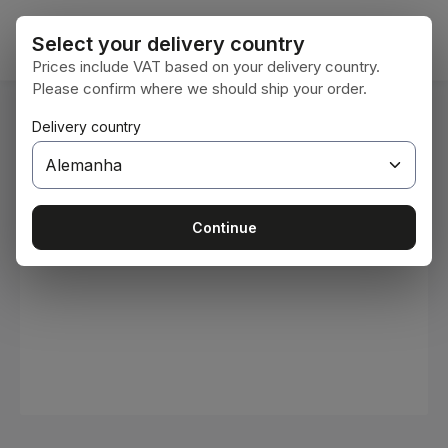
Ir para o conteúdo principal
O car
Select your delivery country
Prices include VAT based on your delivery country.
Please confirm where we should ship your order.
Você está aqui:
Delivery country
Home
Consumíveis
Tintas e vernizes
Ignorar galeria de imagens
Continue