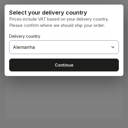
Ir para o conteúdo principal
O car
Select your delivery country
Prices include VAT based on your delivery country.
Please confirm where we should ship your order.
Você está aqui:
Delivery country
Home
Consumíveis
Tintas e vernizes
Ignorar galeria de imagens
Continue