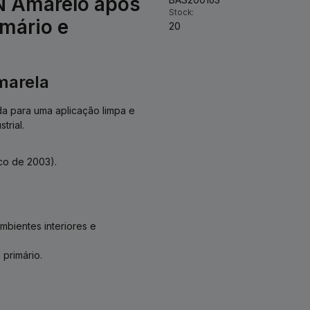
N Amarelo após
Stock:
imário e
20
marela
ida para uma aplicação limpa e
trial.
co de 2003).
bientes interiores e
primário.