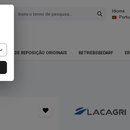
Idioma
gorias
Port
valor total do carrinho é 0,00 €.
PEÇAS DE REPOSIÇÃO ORIGINAIS
BETRIEBSBEDARF
E