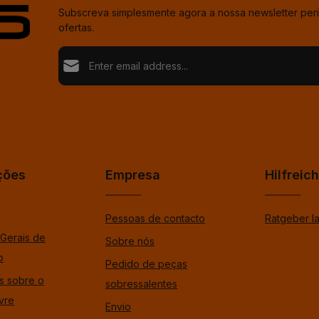
Subscreva simplesmente agora a nossa newsletter per
ofertas.
Endereço de e-mail*
Proteção de dados
Loading...
Fields marked with asterisks (*) are required.
Ao selecionar continuar confirma que leu as nossas
%pRivacyModaltagOpen%dData Protection Informat
Para continuar, insira os caracteres mostrados acima
*
aceitou os nossos %tosModaltagOpen%gtermos e 
gerais.
*
ções
Empresa
Hilfreic
Pessoas de contacto
Ratgeber l
Gerais de
Sobre nós
o
Pedido de peças
s sobre o
sobressalentes
ivre
Envio