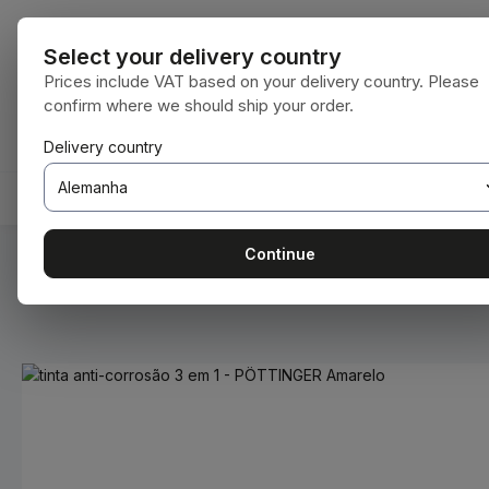
para o conteúdo principal
Saltar para a pesquisa
Saltar para a navegação principal
Todas as cate
Select your delivery country
Prices include VAT based on your delivery country. Please
confirm where we should ship your order.
Tem 0 itens da lista de desejos
O carrinho de compras contém 0 itens. O 
Delivery country
HOME
CONSUMÍVEIS
BODENBEARBEITUNG
Continue
Você está aqui:
Home
Consumíveis
Tintas e vernizes
Ignorar galeria de imagens