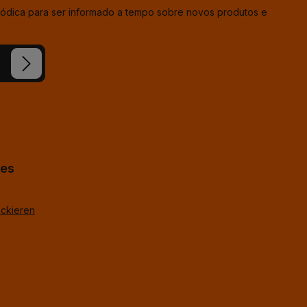
iódica para ser informado a tempo sobre novos produtos e
ion e
condições
hes
ackieren