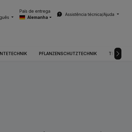
País de entrega
Assistência técnica/Ajuda
uguês
Alemanha
RNTETECHNIK
PFLANZENSCHUTZTECHNIK
TECNOLOGI