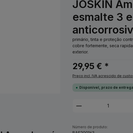
JOSKIN Ama
esmalte 3 e
anticorrosi
primário, tinta e proteção co
cobre fortemente, seca rapida
exterior.
29,95 € *
Preço incl. IVA acrescido de custo
Disponível, prazo de entrega
Quantidade do Pro
Número de produto:
BAS200163