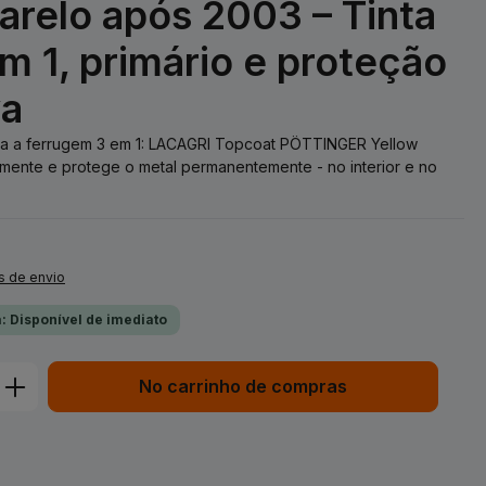
relo após 2003 – Tinta
m 1, primário e proteção
va
ntra a ferrugem 3 em 1: LACAGRI Topcoat PÖTTINGER Yellow
mente e protege o metal permanentemente - no interior e no
s de envio
: Disponível de imediato
duto: Insira a quantidade desejada ou 
No carrinho de compras