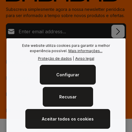
Subscreva simplesmente agora a nossa newsletter periódica
para ser informado a tempo sobre novos produtos e ofertas.
Endereço de e-mail*
Loading...
Proteção de dados
Este website utiliza cookies para garantir a melhor
Fields marked with asterisks (*) are required.
experiência possível.
Mais informações...
Ao selecionar continuar confirma que leu as nossas
Proteção de dados
|
Aviso legal
%pRivacyModaltagOpen%dData Protection Information e
Para continuar, insira os caracteres mostrados acima
*
Linha de assistência técnica
aceitou os nossos %tosModaltagOpen%gtermos e
condições gerais.
*
Configurar
Informações legais
Empresa
Recusar
Hilfreiches
Aceitar todos os cookies