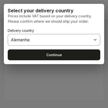
Ir para o conteúdo principal
O car
Select your delivery country
Prices include VAT based on your delivery country.
Please confirm where we should ship your order.
Você está aqui:
Delivery country
Home
Consumíveis
Tintas e vernizes
Ignorar galeria de imagens
Continue