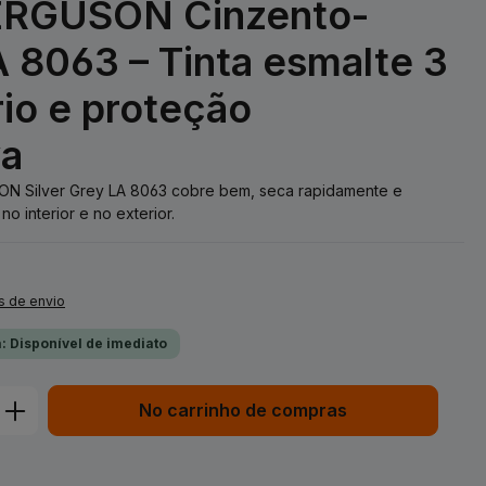
RGUSON Cinzento-
 8063 – Tinta esmalte 3
rio e proteção
va
ON Silver Grey LA 8063 cobre bem, seca rapidamente e
o interior e no exterior.
s de envio
: Disponível de imediato
duto: Insira a quantidade desejada ou 
No carrinho de compras