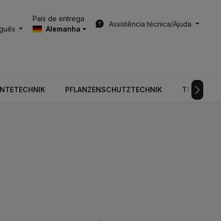
País de entrega
Assistência técnica/Ajuda
uguês
Alemanha
RNTETECHNIK
PFLANZENSCHUTZTECHNIK
TECNOLOGI