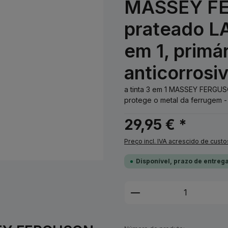
MASSEY FE
prateado LA
em 1, primá
anticorrosi
a tinta 3 em 1 MASSEY FERGUS
protege o metal da ferrugem - n
29,95 € *
Preço incl. IVA acrescido de custo
Disponível, prazo de entrega
Quantidade do Pro