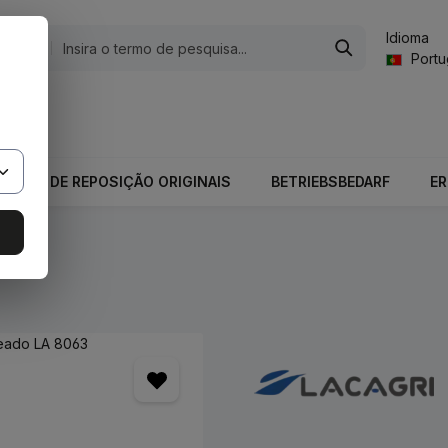
Idioma
gorias
Port
valor total do carrinho é 0,00 €.
PEÇAS DE REPOSIÇÃO ORIGINAIS
BETRIEBSBEDARF
E