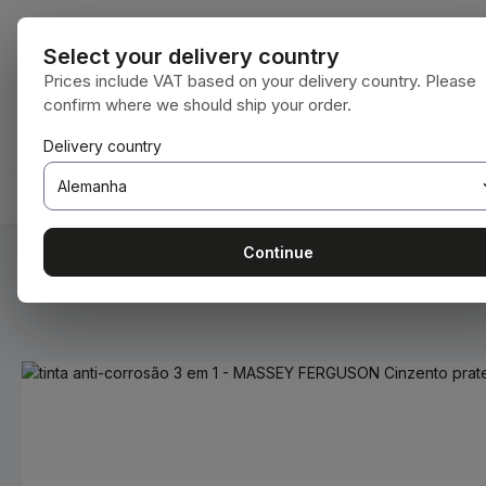
para o conteúdo principal
Saltar para a pesquisa
Saltar para a navegação principal
Todas as cate
Select your delivery country
Prices include VAT based on your delivery country. Please
confirm where we should ship your order.
Tem 0 itens da lista de desejos
O carrinho de compras contém 0 itens. O 
Delivery country
HOME
CONSUMÍVEIS
BODENBEARBEITUNG
Continue
Você está aqui:
Home
Consumíveis
Tintas e vernizes
Ignorar galeria de imagens