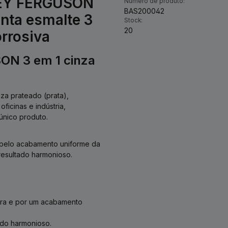
SEY FERGUSON
Número de produto:
BAS200042
nta esmalte 3
Stock:
20
orrosiva
ON 3 em 1 cinza
za prateado (prata),
oficinas e indústria,
único produto.
 pelo acabamento uniforme da
resultado harmonioso.
ura e por um acabamento
ado harmonioso.