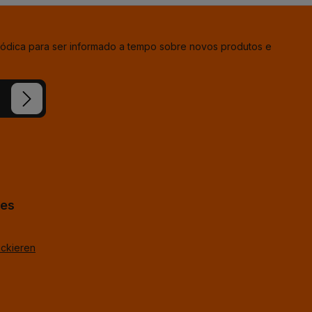
iódica para ser informado a tempo sobre novos produtos e
ion e
condições
hes
ackieren