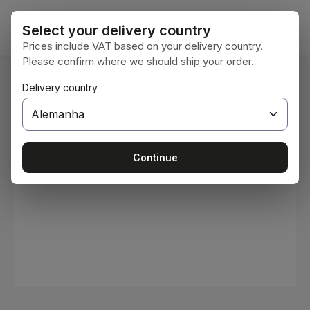
Ir para o conteúdo principal
O car
Select your delivery country
Prices include VAT based on your delivery country.
Please confirm where we should ship your order.
Você está aqui:
Delivery country
Home
Consumíveis
Tintas e vernizes
Ignorar galeria de imagens
Continue