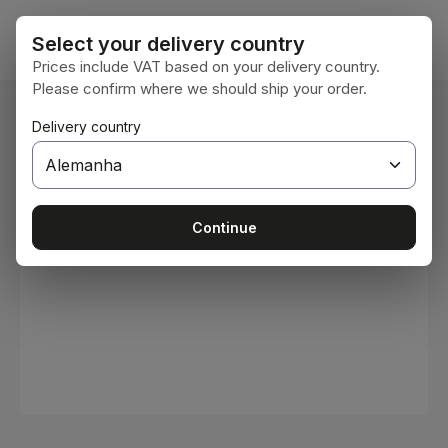
Ir para o conteúdo principal
O car
Select your delivery country
Prices include VAT based on your delivery country.
Please confirm where we should ship your order.
Você está aqui:
Delivery country
Home
Consumíveis
Tintas e vernizes
Ignorar galeria de imagens
Continue