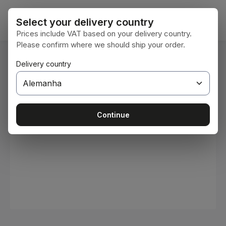
Ir para o conteúdo principal
O car
Select your delivery country
Prices include VAT based on your delivery country.
Please confirm where we should ship your order.
Você está aqui:
Delivery country
Home
Consumíveis
Tintas e vernizes
Ignorar galeria de imagens
Continue