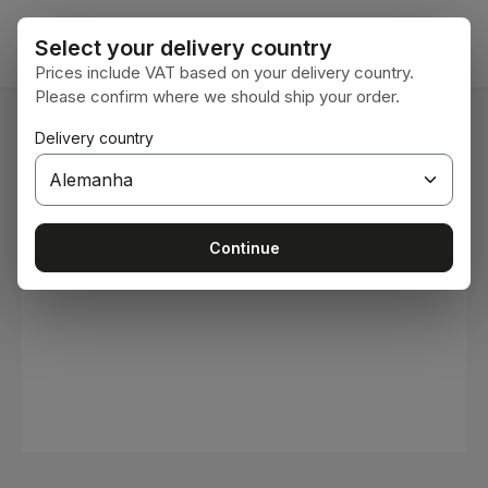
Ir para o conteúdo principal
O car
Select your delivery country
Prices include VAT based on your delivery country.
Please confirm where we should ship your order.
Você está aqui:
Delivery country
Home
Consumíveis
Tintas e vernizes
Ignorar galeria de imagens
Continue