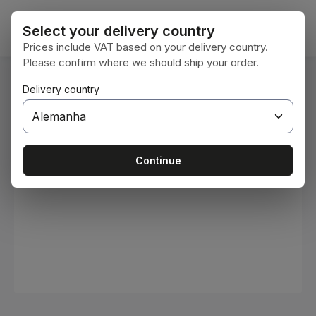
Ir para o conteúdo principal
O car
Select your delivery country
Prices include VAT based on your delivery country.
Please confirm where we should ship your order.
Você está aqui:
Delivery country
Home
Consumíveis
Tintas e vernizes
Ignorar galeria de imagens
Continue