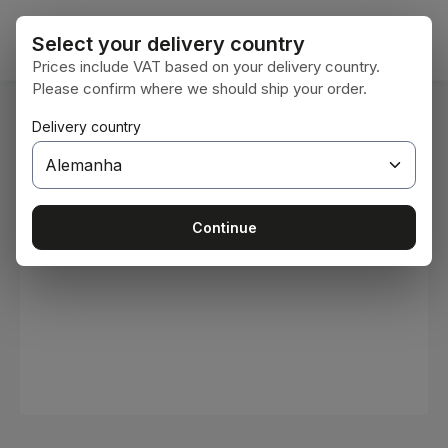
Ir para o conteúdo principal
O car
Select your delivery country
Prices include VAT based on your delivery country.
Please confirm where we should ship your order.
Você está aqui:
Delivery country
Home
Consumíveis
Tintas e vernizes
Ignorar galeria de imagens
Continue