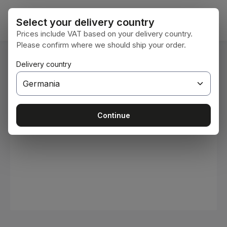
Sari la conținutul principal
Coșul 
Select your delivery country
Prices include VAT based on your delivery country.
Please confirm where we should ship your order.
Sunteți aici:
Delivery country
Acasă
Consumabile
Vopsele și lacuri
Sari peste galeria de imagini
Continue