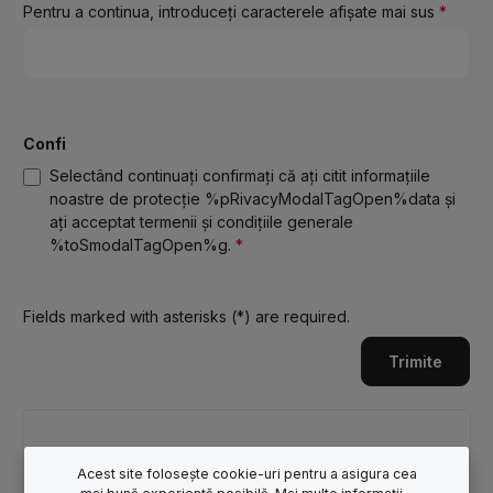
Pentru a continua, introduceţi caracterele afişate mai sus
*
Confi
Selectând continuați confirmați că ați citit informațiile
noastre de protecție %pRivacyModalTagOpen%data și
ați acceptat termenii și condițiile generale
%toSmodalTagOpen%g.
*
Fields marked with asterisks (*) are required.
Trimite
Acest site folosește cookie-uri pentru a asigura cea
Simon Zörb