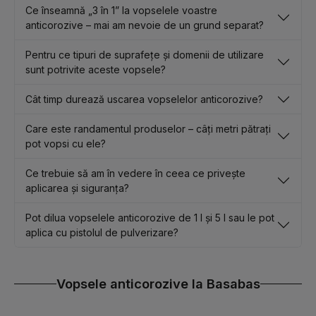
Ce înseamnă „3 în 1” la vopselele voastre
anticorozive – mai am nevoie de un grund separat?
Pentru ce tipuri de suprafețe și domenii de utilizare
sunt potrivite aceste vopsele?
Cât timp durează uscarea vopselelor anticorozive?
Care este randamentul produselor – câți metri pătrați
pot vopsi cu ele?
Ce trebuie să am în vedere în ceea ce privește
aplicarea și siguranța?
Pot dilua vopselele anticorozive de 1 l și 5 l sau le pot
aplica cu pistolul de pulverizare?
Vopsele anticorozive la Basabas