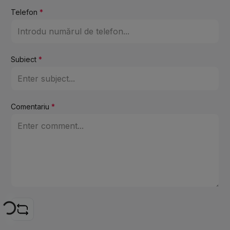
Telefon
*
Subiect
*
Comentariu
*
ading...