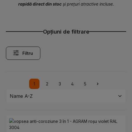
rapidă direct din stoc
și prețuri atractive incluse.
Opțiuni de filtrare
Filtru
1
2
3
4
5
Pagina
Pagina
Pagina
Pagina
Pagina