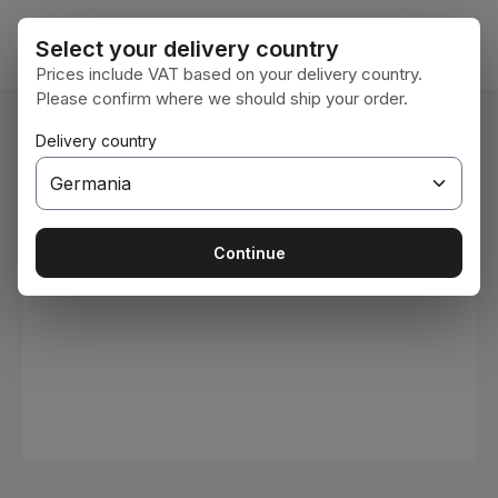
Sari la conținutul principal
Coșul 
Select your delivery country
Prices include VAT based on your delivery country.
Please confirm where we should ship your order.
Sunteți aici:
Delivery country
Acasă
Consumabile
Vopsele și lacuri
Sari peste galeria de imagini
Continue