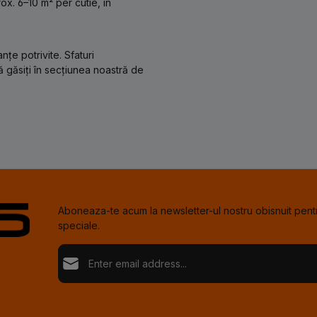
x. 6–10 m² per cutie, în
țe potrivite. Sfaturi
ă găsiți în secțiunea noastră de
Aboneaza-te acum la newsletter-ul nostru obisnuit pentr
speciale.
Adresă de e-mail*
Loading...
Confi
Fields marked with asterisks (*) are required.
Selectând continuați confirmați că ați citit informațiil