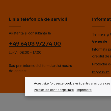
Linia telefonică de servicii
Informaț
Asistență și consultanță la:
Termeni și 
Generale
+49 6403 97274 00
Informații p
Lu–Vi, 08:00 - 17:00
dreptul de 
Protecția d
Sau prin intermediul formularului nostru
de contact
.
Impressum
Acest site folosește cookie-uri pentru a asigura cea
Politica de confidențialitate
|
Imprimare