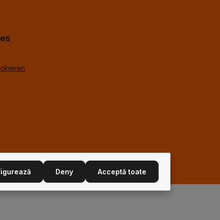
cceptat
us
*
%g.
*
hes
ackieren
igurează
Deny
Acceptă toate