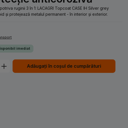
otriva ruginii 3 în 1: LACAGRI Topcoat CASE IH Silver grey
d și protejează metalul permanent - în interior și exterior.
ransport
Disponibil imediat
Introduceți cantitatea dorită sau utiliz
Adăugați în coșul de cumpărături