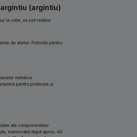
rgintiu (argintiu)
u) la cutie, se pot realiza
nte de atelier. Potrivită pentru
ieselor metalice.
 practică pentru protecție și
mplete ale componentelor
nute, manevrabil după aprox. 40