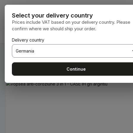
i la conținutul principal
Sari la căutare
Sari la navigarea principală
Toate categori
Select your delivery country
Prices include VAT based on your delivery country. Please
confirm where we should ship your order.
ACASĂ
CONSUMABILE
BODENBEARBEITUNG
Delivery country
Sunteți aici:
Acasă
Consumabile
Vopsele și lacuri
Continue
Sari peste galeria de imagini