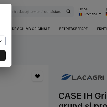
Limbă
ile
Română
PIESE DE SCHIMB ORIGINALE
BETRIEBSBEDARF
ERNT
CASE IH Gri 
grund și pr