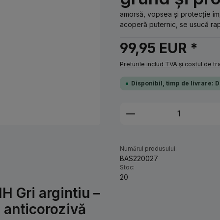
amorsă, vopsea și protecție împ
acoperă puternic, se usucă rapi
99,95 EUR *
Preturile includ TVA și costul de t
Disponibil, timp de livrare: 
Cantitate produs: 
Numărul produsului:
BAS220027
Stoc:
20
H Gri argintiu –
e anticorozivă