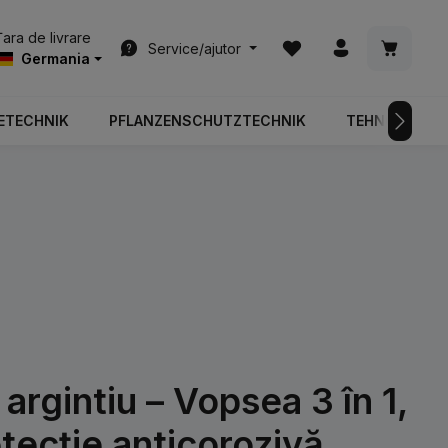
Aveți 0 articole din list
Coșul de
Țara de livrare
Service/ajutor
Germania
ETECHNIK
PFLANZENSCHUTZTECHNIK
TEHNOLOGIA 
argintiu – Vopsea 3 în 1,
otecție anticorozivă