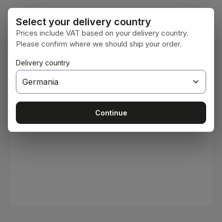
Sari la conținutul principal
Coșul 
Select your delivery country
Prices include VAT based on your delivery country.
Please confirm where we should ship your order.
Sunteți aici:
Delivery country
Acasă
Consumabile
Vopsele și lacuri
Sari peste galeria de imagini
Continue